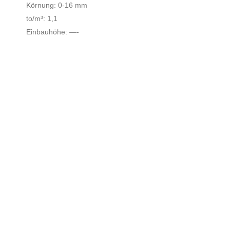
Körnung: 0-16 mm
to/m³: 1,1
Einbauhöhe: —-