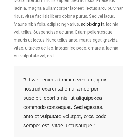
Morbi interdum mollis sapien. Sed ac risus. Phasellus
lacinia, magna a ullamcorper laoreet, lectus arcu pulvinar
risus, vitae facilisis libero dolor a purus. Sed vel lacus.
Mauris nibh felis, adipiscing varius,
adipiscing in
, lacinia
vel, tellus. Suspendisse ac urna. Etiam pellentesque
mauris ut lectus. Nunc tellus ante, mattis eget, gravida
vitae, ultricies ac, leo. Integer leo pede, ornare a, lacinia
eu, vulputate vel, nisl.
“Ut wisi enim ad minim veniam, q uis
nostrud exerci tation ullamcorper
suscipit lobortis nisl ut aliquipexea
commodo consequat. Sed egestas,
ante et vulputate volutpat, eros pede
semper est, vitae luctusaugue.”